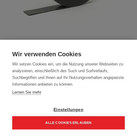
WITEC® - Nageldichtband 30m x 70mm
Wir verwenden Cookies
x 3mm einseitig klebend
Wir setzen Cookies ein, um die Nutzung unserer Webseiten zu
Artikelnummer:
19212
analysieren, einschließlich des Such und Surfverlaufs,
Suchbegriffen und Ihnen auf Ihr Nutzungsverhalten angepasste
Übergebinde: 12 Rollen
Informationen anbieten zu können.
Packung (12 Stück)
Lernen Sie mehr
183,14
€
215,46
€
Einstellungen
219,77 € inkl. Mwst
15,26 € / Stk.
ALLE COOKIES ERLAUBEN
Home
Suchen
Kategorie
Aufträge
Account