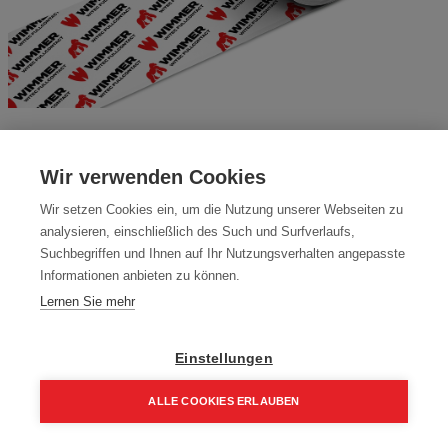
FULLCONTACT® FC200 Luftdicht
Wir verwenden Cookies
Klebeband für Innen und Aussen
Wir setzen Cookies ein, um die Nutzung unserer Webseiten zu
Artikelnummer:
19203
analysieren, einschließlich des Such und Surfverlaufs,
Suchbegriffen und Ihnen auf Ihr Nutzungsverhalten angepasste
Innen und Aussenanwendungen, 200mm Breite, 25m Länge
Informationen anbieten zu können.
Typ: FC200
Lernen Sie mehr
Übergebinde: 2 Rollen
Einstellungen
Packung (2 Stück)
ALLE COOKIES ERLAUBEN
153,96
€
181,13
€
Home
Suchen
Kategorie
Aufträge
Account
184,75 € inkl. Mwst