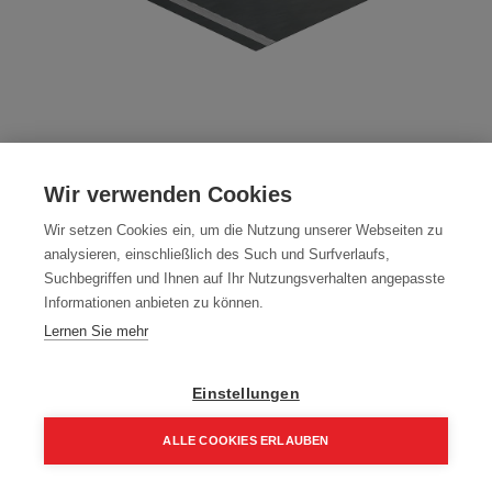
WITEC® - ALL WEATHER S
Wir verwenden Cookies
Unterdeckbahn | 340Gramm | erhöhte
Wir setzen Cookies ein, um die Nutzung unserer Webseiten zu
Regensicherheit | 1,5x25m | 2 x
analysieren, einschließlich des Such und Surfverlaufs,
Suchbegriffen und Ihnen auf Ihr Nutzungsverhalten angepasste
Acrylklebestreifen
Informationen anbieten zu können.
Lernen Sie mehr
Artikelnummer:
19109
WITEC - All Weather S UB 340 Gramm, erhöhte
Einstellungen
Regensicherheit bis 2° Dachneigung, 2x Acrylklebestreifen,
diffusionsoffen, verlegbar bis 3° Dachneigung
ALLE COOKIES ERLAUBEN
Typ: ALL WEATHER S
Home
Suchen
Kategorie
Aufträge
Account