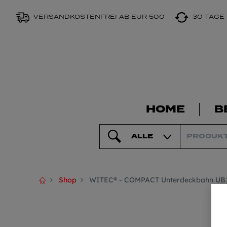
VERSANDKOSTENFREI AB EUR 500
30 TAGE
HOME
B
ALLE
Shop
WITEC® - COMPACT Unterdeckbahn UB170