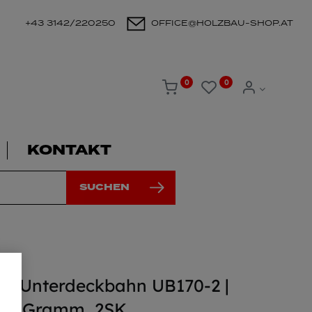
+43 3142/220250
OFFICE@HOLZBAU-SHOP.AT
0
0
KONTAKT
SUCHEN
T Unterdeckbahn UB170-2 |
 170 Gramm, 2SK