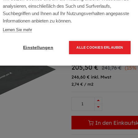
analysieren, einschließlich des Such und Surfverlaufs,
Artikelnummer:
19100
Suchbegriffen und Ihnen auf Ihr Nutzungsverhalten angepasste
Informationen anbieten zu können.
170g 2xAcrylklebeband, 1,5x50
Lernen Sie mehr
Typ: COMPACT
Übergebinde: 1500
Einstellungen
ALLE COOKIES ERLAUBEN
Packung (75 m2)
205,50
€
241,76
€
(15%
246,60 € inkl. Mwst
2,74 € / m2
In den Einkaufs