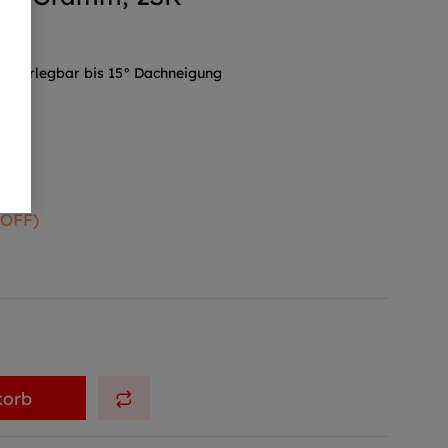
m verlegbar bis 15° Dachneigung
 OFF)
korb