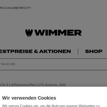
 RÜCKGABERECHT
ESTPREISE & AKTIONEN
SHOP
-2 | diffusionsoffen | 170 Gramm, 2SK
WITEC® - COMPAC
Wir verwenden Cookies
diffusionsoffen |
Wir setzen Cookies ein, um die Nutzung unserer Webseiten zu