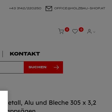
+43 3142/220250
OFFICE@HOLZBAU-SHOP.AT
0
0
KONTAKT
SUCHEN
Metall, Alu und Bleche 305 x 3,2
u Kappsägen