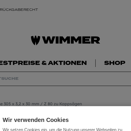
 RÜCKGABERECHT
ESTPREISE & AKTIONEN
SHOP
he 305 x 3,2 x 30 mm / Z 80 zu Kappsägen
HM Kreissägeblatt 
Wir verwenden Cookies
x 30 mm / Z 80 z
Wir setzen Cookies ein, um die Nutzung unserer Webseiten zu