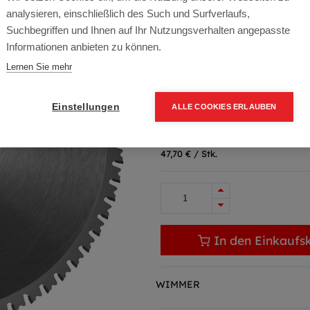
analysieren, einschließlich des Such und Surfverlaufs,
Artikelnummer:
12825
Suchbegriffen und Ihnen auf Ihr Nutzungsverhalten angepasste
Informationen anbieten zu können.
Metall Kreissägeblatt für Kapp
Aluminiumprofile, Sandwichplatt
Lernen Sie mehr
Typ: Kappsägen
Einstellungen
ALLE COOKIES ERLAUBEN
47,70
€
63,60
€
(25% OF
57,24 € inkl. Mwst
47,70 € / Stk.
In den Einkaufs
WIMMER