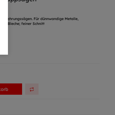
- & Gehrungssägen. Für dünnwandige Metalle,
en, Bleche; feiner Schnitt
F)
korb