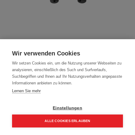
Mafell Kraft-Steckschlüssel-Set SR-ES
1/2" 9T
Wir verwenden Cookies
Artikelnummer:
095294
Wir setzen Cookies ein, um die Nutzung unserer Webseiten zu
analysieren, einschließlich des Such und Surfverlaufs,
76,00
€
Suchbegriffen und Ihnen auf Ihr Nutzungsverhalten angepasste
Informationen anbieten zu können.
91,20 € inkl. Mwst
Lernen Sie mehr
76,00 € / Stk.
Einstellungen
ALLE COOKIES ERLAUBEN
In den Einkaufskorb
Home
Suchen
Kategorie
Aufträge
Account