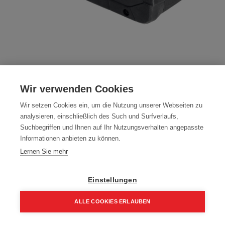
Mafell Akku-PowerTank 18 M 99 LiHD Li-
Wir verwenden Cookies
Ion, 18V, 99 Wh 094503
Wir setzen Cookies ein, um die Nutzung unserer Webseiten zu
Artikelnummer:
094503
analysieren, einschließlich des Such und Surfverlaufs,
Suchbegriffen und Ihnen auf Ihr Nutzungsverhalten angepasste
227,30
€
Informationen anbieten zu können.
272,76 € inkl. Mwst
Lernen Sie mehr
227,30 € / Stk.
Einstellungen
ALLE COOKIES ERLAUBEN
In den Einkaufskorb
Home
Suchen
Kategorie
Aufträge
Account