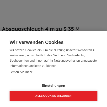
Absaugschlauch 4 m zu S 35 M
Artikelnummer:
093684
Wir verwenden Cookies
Ø 27 mm mit Weichkonus 35 mm, Torsionsgelenk, Ø 66 mm
Wir setzen Cookies ein, um die Nutzung unserer Webseiten zu
Bajonett, antistatisch
analysieren, einschließlich des Such und Surfverlaufs,
Typ: S 35 M
Suchbegriffen und Ihnen auf Ihr Nutzungsverhalten angepasste
Informationen anbieten zu können.
163,90
€
Lernen Sie mehr
196,68 € inkl. Mwst
163,90 € / Stk.
Einstellungen
ALLE COOKIES ERLAUBEN
Home
Suchen
Kategorie
Aufträge
Account