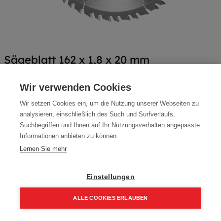
Sägeblatt 162 x 1,8 x 20 mm
Artikelnummer:
092604
Wir verwenden Cookies
81,00
€
Wir setzen Cookies ein, um die Nutzung unserer Webseiten zu
97,20 € inkl. Mwst
analysieren, einschließlich des Such und Surfverlaufs,
Suchbegriffen und Ihnen auf Ihr Nutzungsverhalten angepasste
81,00 € / Stk.
Informationen anbieten zu können.
Lernen Sie mehr
Einstellungen
In den Einkaufskorb
ALLE COOKIES ERLAUBEN
Home
Suchen
Kategorie
Aufträge
Account