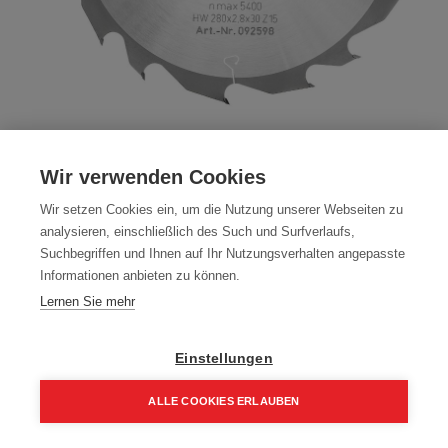
Mafell Sägeblatt KBS-WL 280 GT HW,
Wir verwenden Cookies
280 x 2,8 x 30 mm, Z15-5, WZ/FZ, Wood
Wir setzen Cookies ein, um die Nutzung unserer Webseiten zu
Rip Cut
analysieren, einschließlich des Such und Surfverlaufs,
Suchbegriffen und Ihnen auf Ihr Nutzungsverhalten angepasste
Artikelnummer:
092598
Informationen anbieten zu können.
68,00
€
Lernen Sie mehr
81,60 € inkl. Mwst
68,00 € / Stk.
Einstellungen
ALLE COOKIES ERLAUBEN
Home
Suchen
Kategorie
Aufträge
Account