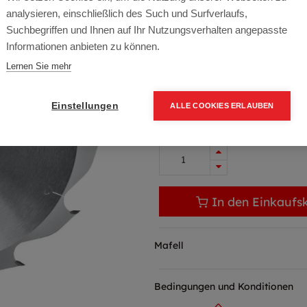
Artikelnummer:
092590
analysieren, einschließlich des Such und Surfverlaufs,
237 x 2.5 x 30 / Z 12 / WZ
Suchbegriffen und Ihnen auf Ihr Nutzungsverhalten angepasste
Informationen anbieten zu können.
Typ: 092590
Lernen Sie mehr
50,30
€
60,36 € inkl. Mwst
Einstellungen
ALLE COOKIES ERLAUBEN
50,30 € / Stk.
In den Einkaufs
Mafell
Bedingungen und Konditionen