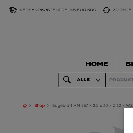
VERSANDKOSTENFREI AB EUR 500
30 TAGE
HOME
B
ALLE
Shop
Sägeblatt HM 237 x 2.5 x 30 / Z 12 / WZ