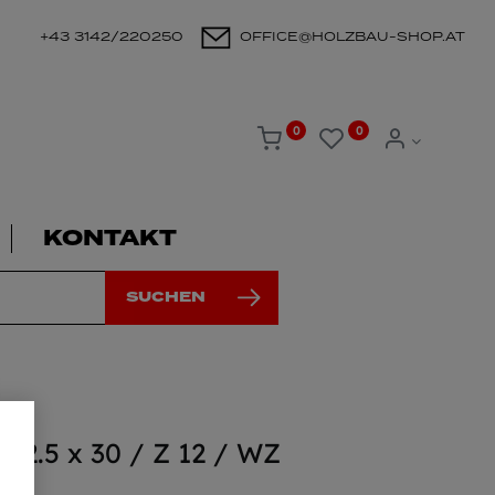
+43 3142/220250
OFFICE@HOLZBAU-SHOP.AT
0
0
KONTAKT
SUCHEN
x 2.5 x 30 / Z 12 / WZ