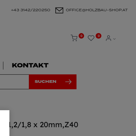
+43 3142/220250
OFFICE@HOLZBAU-SHOP.AT
0
0
KONTAKT
SUCHEN
 x 1,2/1,8 x 20mm,Z40