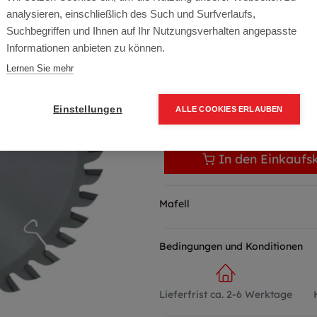
Artikelnummer:
092578
analysieren, einschließlich des Such und Surfverlaufs,
60,50
€
Suchbegriffen und Ihnen auf Ihr Nutzungsverhalten angepasste
Informationen anbieten zu können.
72,60 € inkl. Mwst
Lernen Sie mehr
60,50 € / Stk.
Einstellungen
ALLE COOKIES ERLAUBEN
In den Einkaufs
Mafell
Bedingungen und Konditionen
Lieferfrist ca. 2-6 Werktage