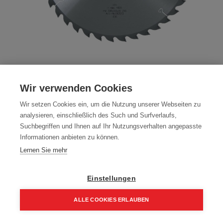
Sägeblatt-HM 330 x 2,2/3,6 x 30 mm, Z
Wir verwenden Cookies
40, WZ, für Feinschnitte in Holz
Wir setzen Cookies ein, um die Nutzung unserer Webseiten zu
Artikelnummer:
092572
analysieren, einschließlich des Such und Surfverlaufs,
Suchbegriffen und Ihnen auf Ihr Nutzungsverhalten angepasste
122,10
€
Informationen anbieten zu können.
146,52 € inkl. Mwst
Lernen Sie mehr
122,10 € / Stk.
Einstellungen
ALLE COOKIES ERLAUBEN
In den Einkaufskorb
Home
Suchen
Kategorie
Aufträge
Account