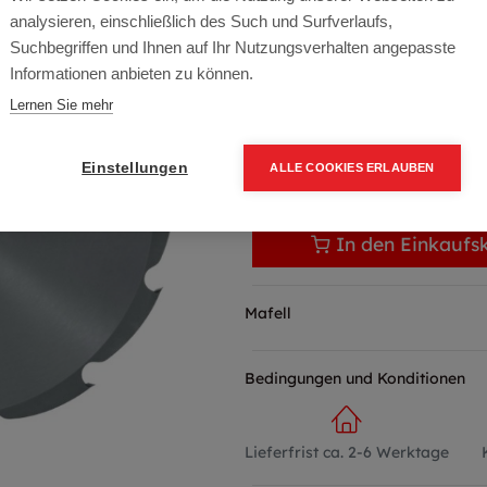
Artikelnummer:
092537
analysieren, einschließlich des Such und Surfverlaufs,
183,70
€
Suchbegriffen und Ihnen auf Ihr Nutzungsverhalten angepasste
Informationen anbieten zu können.
220,44 € inkl. Mwst
Lernen Sie mehr
183,70 € / Stk.
Einstellungen
ALLE COOKIES ERLAUBEN
In den Einkaufs
Mafell
Bedingungen und Konditionen
Lieferfrist ca. 2-6 Werktage