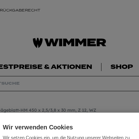
 RÜCKGABERECHT
ESTPREISE & AKTIONEN
SHOP
ägeblatt-HM 450 x 2,5/3,8 x 30 mm, Z 12, WZ
Sägeblatt-HM 450 
Wir verwenden Cookies
Wir setzen Cookies ein, um die Nutzung unserer Webseiten zu