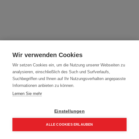
HOLZBOHRER 20x820 ZB600E
Wir verwenden Cookies
Artikelnummer:
090216
Wir setzen Cookies ein, um die Nutzung unserer Webseiten zu
189,20
€
analysieren, einschließlich des Such und Surfverlaufs,
227,04 € inkl. Mwst
Suchbegriffen und Ihnen auf Ihr Nutzungsverhalten angepasste
189,20 € / Stk.
Informationen anbieten zu können.
Lernen Sie mehr
Einstellungen
In den Einkaufskorb
ALLE COOKIES ERLAUBEN
Home
Suchen
Kategorie
Aufträge
Account