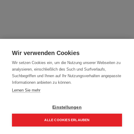
HOLZBOHRER 20x650 ZB400E
Wir verwenden Cookies
Artikelnummer:
090206
Wir setzen Cookies ein, um die Nutzung unserer Webseiten zu
151,10
€
analysieren, einschließlich des Such und Surfverlaufs,
181,32 € inkl. Mwst
Suchbegriffen und Ihnen auf Ihr Nutzungsverhalten angepasste
151,10 € / Stk.
Informationen anbieten zu können.
Lernen Sie mehr
Einstellungen
In den Einkaufskorb
ALLE COOKIES ERLAUBEN
Home
Suchen
Kategorie
Aufträge
Account