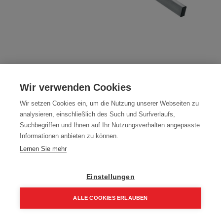
Schiebeschlitten Erika
Wir verwenden Cookies
Artikelnummer:
038563
Wir setzen Cookies ein, um die Nutzung unserer Webseiten zu
Schiebeschlitten Erika KPL.
analysieren, einschließlich des Such und Surfverlaufs,
Typ: 038563
Suchbegriffen und Ihnen auf Ihr Nutzungsverhalten angepasste
Informationen anbieten zu können.
549,00
€
Lernen Sie mehr
658,80 € inkl. Mwst
549,00 € / Stk.
Einstellungen
ALLE COOKIES ERLAUBEN
Home
Suchen
Kategorie
Aufträge
Account