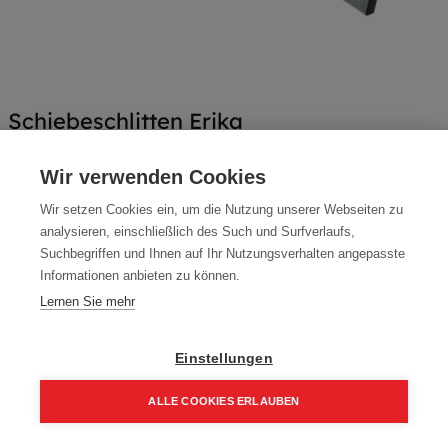
Schiebeschlitten Erika
Artikelnummer:
038563
Wir verwenden Cookies
Schiebeschlitten Erika KPL.
Wir setzen Cookies ein, um die Nutzung unserer Webseiten zu
Typ: 038563
analysieren, einschließlich des Such und Surfverlaufs,
Suchbegriffen und Ihnen auf Ihr Nutzungsverhalten angepasste
549,00
€
Informationen anbieten zu können.
658,80 € inkl. Mwst
Lernen Sie mehr
549,00 € / Stk.
Einstellungen
ALLE COOKIES ERLAUBEN
In den Einkaufskorb
Home
Suchen
Kategorie
Aufträge
Account