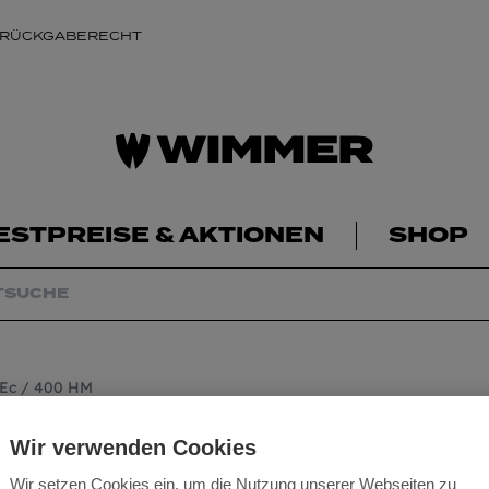
 RÜCKGABERECHT
ESTPREISE & AKTIONEN
SHOP
 Ec / 400 HM
Mafell Feinschnit
Wir verwenden Cookies
HM
Wir setzen Cookies ein, um die Nutzung unserer Webseiten zu