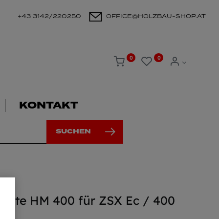
+43 3142/220250
OFFICE@HOLZBAU-SHOP.AT
0
0
KONTAKT
SUCHEN
tkette HM 400 für ZSX Ec / 400