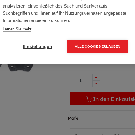
analysieren, einschließlich des Such und Surfverlaufs,
Artikelnummer:
006972
Suchbegriffen und Ihnen auf Ihr Nutzungsverhalten angepasste
Informationen anbieten zu können.
ZSX 400
Lernen Sie mehr
Typ: ZSX 400 HM
719,00
€
Einstellungen
ALLE COOKIES ERLAUBEN
862,80 € inkl. Mwst
719,00 € / Stk.
In den Einkaufs
Mafell