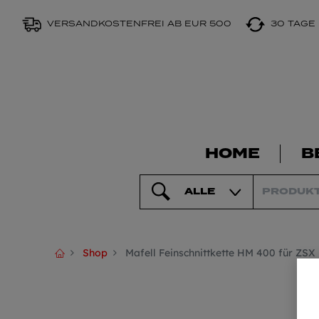
VERSANDKOSTENFREI AB EUR 500
30 TAGE
HOME
B
ALLE
Shop
Mafell Feinschnittkette HM 400 für ZSX