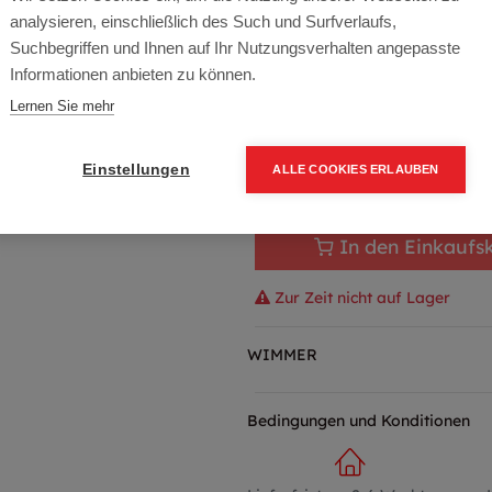
Artikelnummer:
00159
analysieren, einschließlich des Such und Surfverlaufs,
5,57
€
7,42
€
(25% OFF)
Suchbegriffen und Ihnen auf Ihr Nutzungsverhalten angepasste
Informationen anbieten zu können.
6,68 € inkl. Mwst
Lernen Sie mehr
5,57 € / Stk.
Einstellungen
ALLE COOKIES ERLAUBEN
In den Einkaufs
Zur Zeit nicht auf Lager
WIMMER
Bedingungen und Konditionen