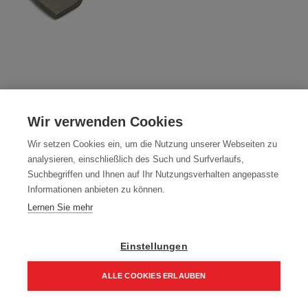
Breitmeißel SDS-Plus, 50 mm Breit, 250
mm Lang
Wir verwenden Cookies
Artikelnummer:
00159
Wir setzen Cookies ein, um die Nutzung unserer Webseiten zu
analysieren, einschließlich des Such und Surfverlaufs,
5,57
€
7,42
€
Suchbegriffen und Ihnen auf Ihr Nutzungsverhalten angepasste
Informationen anbieten zu können.
6,68 € inkl. Mwst
Lernen Sie mehr
5,57 € / Stk.
Einstellungen
ALLE COOKIES ERLAUBEN
In den Einkaufskorb
Home
Suchen
Kategorie
Aufträge
Account