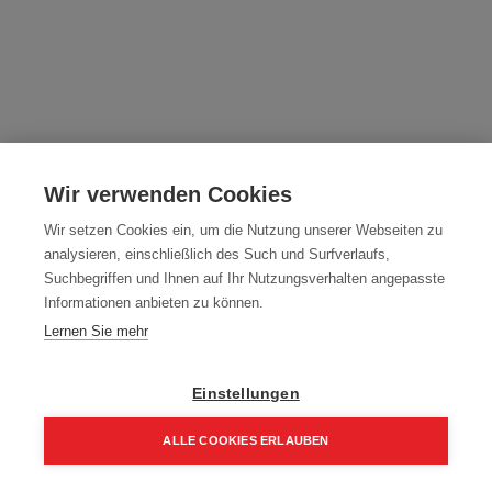
WIFIX UV-Schraube
Wir verwenden Cookies
Artikelnummer:
60901-5050
Wir setzen Cookies ein, um die Nutzung unserer Webseiten zu
Typ: WIFIX
analysieren, einschließlich des Such und Surfverlaufs,
Packung (200 Stück)
Suchbegriffen und Ihnen auf Ihr Nutzungsverhalten angepasste
Informationen anbieten zu können.
33,25
€
47,50
€
Lernen Sie mehr
39,90 € inkl. Mwst
16,63 € / 100 Stk.
Einstellungen
Größe
ALLE COOKIES ERLAUBEN
5,0 x 50 mm
Home
Suchen
Kategorie
Aufträge
Account