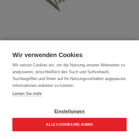
Drahtstifte Wickelpackung Glatt
Feuerverzinkt
Wir verwenden Cookies
Artikelnummer:
NL-FE-2870
Wir setzen Cookies ein, um die Nutzung unserer Webseiten zu
analysieren, einschließlich des Such und Surfverlaufs,
Wickelpackung zu 5kg per Packung
Suchbegriffen und Ihnen auf Ihr Nutzungsverhalten angepasste
Informationen anbieten zu können.
Typ: Drahtstifte
Lernen Sie mehr
Farbe: FE
Packung (5 kg)
Einstellungen
55,65
€
79,50
€
ALLE COOKIES ERLAUBEN
66,78 € inkl. Mwst
Home
Suchen
Kategorie
Aufträge
Account
11,13 € / kg