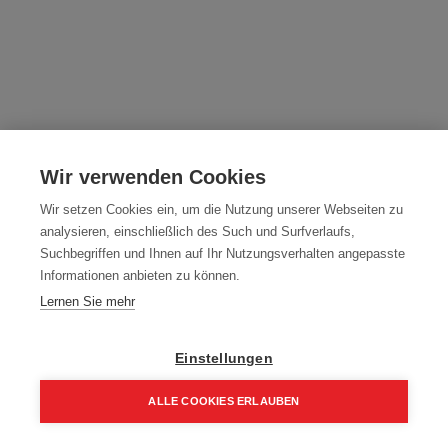
HIKOKI Bohrhammer SDS-Max
DH45MEYWSZ
Wir verwenden Cookies
Artikelnummer:
DH45MEYWSZ
Wir setzen Cookies ein, um die Nutzung unserer Webseiten zu
analysieren, einschließlich des Such und Surfverlaufs,
1.024,00
€
Suchbegriffen und Ihnen auf Ihr Nutzungsverhalten angepasste
Informationen anbieten zu können.
1.228,80 € inkl. Mwst
Lernen Sie mehr
1.024,00 € / Stk.
Einstellungen
ALLE COOKIES ERLAUBEN
In den Einkaufskorb
Home
Suchen
Kategorie
Aufträge
Account