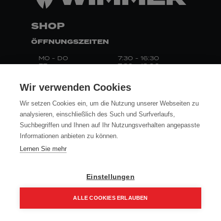
SHOP
ÖFFNUNGSZEITEN
MO - DO
7:30 - 16:30
FR
7:30 - 13:00
ZAHLUNG
Wir verwenden Cookies
Wir setzen Cookies ein, um die Nutzung unserer Webseiten zu
analysieren, einschließlich des Such und Surfverlaufs,
FOLLOW
Suchbegriffen und Ihnen auf Ihr Nutzungsverhalten angepasste
Informationen anbieten zu können.
Lernen Sie mehr
AGB
DATENSCHUTZ
Einstellungen
IMPRESSUM
ALLE COOKIES ERLAUBEN
VERSAND
RÜCKTRITTSRECHT