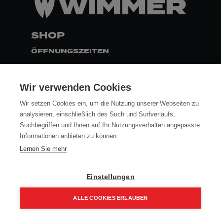
SHOP
ÖFFNUNGSZEITEN
MO - DO
7:30 - 16:30
FR
7:30 - 13:00
Wir verwenden Cookies
ZAHLUNG
Wir setzen Cookies ein, um die Nutzung unserer Webseiten zu
analysieren, einschließlich des Such und Surfverlaufs,
Suchbegriffen und Ihnen auf Ihr Nutzungsverhalten angepasste
FOLLOW
Informationen anbieten zu können.
Lernen Sie mehr
AGB
Einstellungen
DATENSCHUTZ
IMPRESSUM
ALLE COOKIES ERLAUBEN
VERSAND