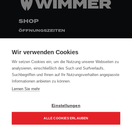
SHOP
ÖFFNUNGSZEITEN
MO - DO
7:30 - 16:30
FR
7:30 - 13:00
Wir verwenden Cookies
ZAHLUNG
Wir setzen Cookies ein, um die Nutzung unserer Webseiten zu
analysieren, einschließlich des Such und Surfverlaufs,
Suchbegriffen und Ihnen auf Ihr Nutzungsverhalten angepasste
FOLLOW
Informationen anbieten zu können.
Lernen Sie mehr
AGB
Einstellungen
DATENSCHUTZ
IMPRESSUM
ALLE COOKIES ERLAUBEN
VERSAND