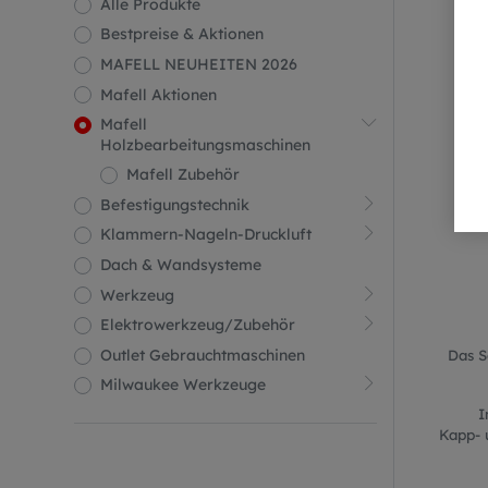
Alle Produkte
M
Bestpreise & Aktionen
MAFELL NEUHEITEN 2026
Mafell Aktionen
Mafell
Holzbearbeitungsmaschinen
Mafell Zubehör
Befestigungstechnik
Klammern-Nageln-Druckluft
Dach & Wandsysteme
Werkzeug
Elektrowerkzeug/Zubehör
Outlet Gebrauchtmaschinen
Das S
Milwaukee Werkzeuge
I
Kapp- 