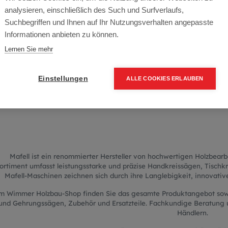
afell Holzbearbei
analysieren, einschließlich des Such und Surfverlaufs,
Suchbegriffen und Ihnen auf Ihr Nutzungsverhalten angepasste
Informationen anbieten zu können.
Lernen Sie mehr
Investieren Sie in langlebige 
Mafell-Maschinen für erfol
Einstellungen
ALLE COOKIES ERLAUBEN
Mafell ist ein renommierter Hersteller von hochwertigen Holzbear
ortiment umfasst leistungsstarke und präzise Handkreissägen, Tischk
Mafell-Maschinen zeichnen sich durch ihre Langlebigkeit, innovati
m Wimmer Holzbau-Shop finden Sie das gesamte Produktangebot sowi
und Gehrungssägen, Zubehör und Ersatzteile. Fachkundige Beratung un
Händlern.