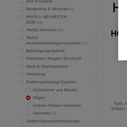
Alle Produkte
Ha
Bestpreise & Aktionen
(5)
MAFELL NEUHEITEN
2026
(15)
Mafell Aktionen
(16)
HOC
Mafell
Holzbearbeitungsmaschinen
(74)
Befestigungstechnik
Klammern-Nageln-Druckluft
Dach & Wandsysteme
Werkzeug
Elektrowerkzeug/Zubehör
Holzbohrer und Bitsets
Sägen
Egal, 
Hobeln-Fräsen-Schleifen
Stöbern 
Stemmen
(2)
Outlet Gebrauchtmaschinen