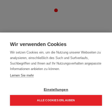
Willkommen in der Kategorie Hobel & Schleifgeräte bei
Wir verwenden Cookies
Holzbaushop Wimmer.
Hier finden Sie hochwertige Trennscheiben, darunter die
kompakten Trennscheiben 125 und spezielle Trennscheiben für
Wir setzen Cookies ein, um die Nutzung unserer Webseiten zu
Metall.
analysieren, einschließlich des Such und Surfverlaufs,
Entdecken Sie unsere robusten Schleifscheiben, vielseitiges
Schleifpapier und unsere Balkenhobel mit langlebigen
Suchbegriffen und Ihnen auf Ihr Nutzungsverhalten angepasste
Wendemessern.
Informationen anbieten zu können.
Zudem bieten wir Fasenhobel für präzise Kantenbearbeitung
und Bürstgeräte für Holz zur Veredelung Ihrer Projekte.
Lernen Sie mehr
Stöbern Sie durch unsere Vielfalt und Qualität und finden Sie das
passende Werkzeug für Ihre Holzbearbeitungsprojekte
.
Einstellungen
ALLE COOKIES ERLAUBEN
Home
Suchen
Kategorie
Aufträge
Account