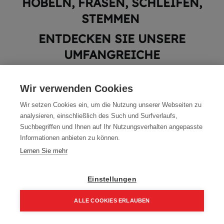
HOBELN, FRÄSEN, SCHLEIFEN,
STEMMEN
ENTDECKEN SIE UNSERE
UMFANGREICHE
PRODUKTAUSWAHL
Wir verwenden Cookies
Wir setzen Cookies ein, um die Nutzung unserer Webseiten zu
analysieren, einschließlich des Such und Surfverlaufs,
Suchbegriffen und Ihnen auf Ihr Nutzungsverhalten angepasste
Informationen anbieten zu können.
Lernen Sie mehr
In unserer Kategorie Elektrowerkzeuge finden Sie eine breite
Auswahl an Werkzeugen und Zubehör für eine Vielzahl von
Anwendungen.
Einstellungen
Von Bohrmaschinen und Schraubwerkzeugen über Sägen und
Hobelmaschinen bis hin zu Fräs- und Schleifmaschinen und
Stemmmaschinen.
ALLE COOKIES ERLAUBEN
Wir haben das richtige Werkzeug für Ihre Arbeit.
Home
Suchen
Kategorie
Aufträge
Account