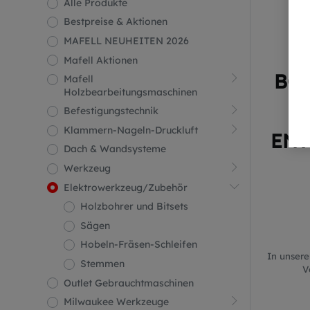
Alle Produkte
Bestpreise & Aktionen
MAFELL NEUHEITEN 2026
Mafell Aktionen
BOH
Mafell
Holzbearbeitungsmaschinen
Befestigungstechnik
Klammern-Nageln-Druckluft
ENT
Dach & Wandsysteme
Werkzeug
Elektrowerkzeug/Zubehör
Holzbohrer und Bitsets
Sägen
Hobeln-Fräsen-Schleifen
In unsere
Stemmen
V
Outlet Gebrauchtmaschinen
Milwaukee Werkzeuge