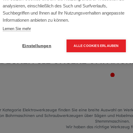
Elektrower
analysieren, einschließlich des Such und Surfverlaufs,
Suchbegriffen und Ihnen auf Ihr Nutzungsverhalten angepasste
Informationen anbieten zu können.
Lernen Sie mehr
REN, SCHRAUBEN, SÄGEN, HOBE
STEMME
Einstellungen
ALLE COOKIES ERLAUBEN
DECKEN SIE UNSERE UMFANG
r Kategorie Elektrowerkzeuge finden Sie eine breite Auswahl an We
on Bohrmaschinen und Schraubwerkzeugen über Sägen und Hobelmasch
Stemmmaschinen.
Wir haben das richtige Werkzeug fü