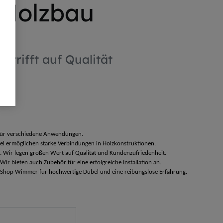
 Holzbau
t trifft auf Qualität
für verschiedene Anwendungen.
el ermöglichen starke Verbindungen in Holzkonstruktionen.
. Wir legen großen Wert auf Qualität und Kundenzufriedenheit.
ir bieten auch Zubehör für eine erfolgreiche Installation an.
au-Shop Wimmer für hochwertige Dübel und eine reibungslose Erfahrung.