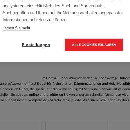
Dübel für den
analysieren, einschließlich des Such und Surfverlaufs,
Suchbegriffen und Ihnen auf Ihr Nutzungsverhalten angepasste
Informationen anbieten zu können.
Lernen Sie mehr
Dübel für den Holzbau: Stabilitä
Einstellungen
ALLE COOKIES ERLAUBEN
Im Holzbau-Shop Wimmer finden Sie hochwertige Dübel 
Unsere Auswahl umfasst Dübel für Rigipsplatten, Dämmmaterialien und Holz. Holzdüb
führen auch Dübel, die speziell für die Verwendung mit Schrauben entwickelt wurden
stellen Sie bequem online und profitieren Sie von unserem schnellen Versandservice. W
tehen Ihnen unsere kompetenten Mitarbeiter zur Seite. Vertrauen Sie auf den Holzb