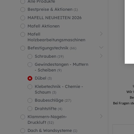
Alle Produkte
Bestpreise & Aktionen
(1)
MAFELL NEUHEITEN 2026
Mafell Aktionen
Mafell
Holzbearbeitungsmaschinen
Befestigungstechnik
(66)
Schrauben
(19)
Gewindestangen - Muttern
- Scheiben
(9)
Dübel
(3)
Klebetechnik - Chemie -
Schaum
Wir 
(3)
Be
Baubeschläge
(27)
Bei Fragen s
Drahtstifte
(4)
Klammern-Nageln-
Druckluft
(52)
Dach & Wandsysteme
(1)