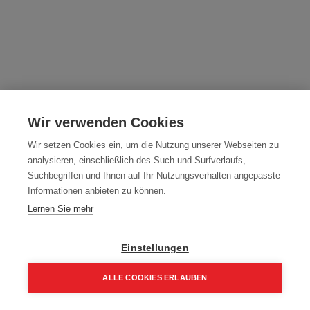
Mafell Akku-Nutfräse NFU 50-18 PURE
Wir verwenden Cookies
Artikelnummer:
91F302
Wir setzen Cookies ein, um die Nutzung unserer Webseiten zu
2.359,00
€
analysieren, einschließlich des Such und Surfverlaufs,
2.830,80 € inkl. Mwst
Suchbegriffen und Ihnen auf Ihr Nutzungsverhalten angepasste
2.359,00 € / Stk.
Informationen anbieten zu können.
Lernen Sie mehr
Einstellungen
In den Einkaufskorb
ALLE COOKIES ERLAUBEN
Home
Suchen
Kategorie
Aufträge
Account