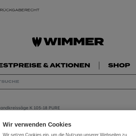
 RÜCKGABERECHT
ESTPREISE & AKTIONEN
SHOP
Handkreissäge K 105-18 PURE
Mafell Akku-Hand
Wir verwenden Cookies
Wir setzen Cookies ein, um die Nutzung unserer Webseiten zu