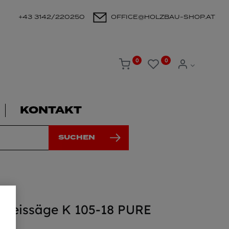
+43 3142/220250
OFFICE@HOLZBAU-SHOP.AT
0
0
KONTAKT
SUCHEN
kreissäge K 105-18 PURE