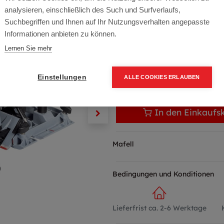
Artikelnummer:
91D302
analysieren, einschließlich des Such und Surfverlaufs,
1.399,00
€
Suchbegriffen und Ihnen auf Ihr Nutzungsverhalten angepasste
Informationen anbieten zu können.
1.678,80 € inkl. Mwst
Lernen Sie mehr
1.399,00 € / Stk.
Einstellungen
ALLE COOKIES ERLAUBEN
In den Einkaufs
Mafell
Bedingungen und Konditionen
Lieferfrist ca. 2-6 Werktage