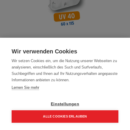
WIFIX UV 30 Verbinder 40x85x16
Wir verwenden Cookies
Artikelnummer:
60904
Wir setzen Cookies ein, um die Nutzung unserer Webseiten zu
Typ: WIFIX
analysieren, einschließlich des Such und Surfverlaufs,
Übergebinde: 25 Stück
Suchbegriffen und Ihnen auf Ihr Nutzungsverhalten angepasste
Informationen anbieten zu können.
32,47
€
38,20
€
Lernen Sie mehr
38,96 € inkl. Mwst
32,47 € / Stk.
Einstellungen
ALLE COOKIES ERLAUBEN
Home
Suchen
Kategorie
Aufträge
Account