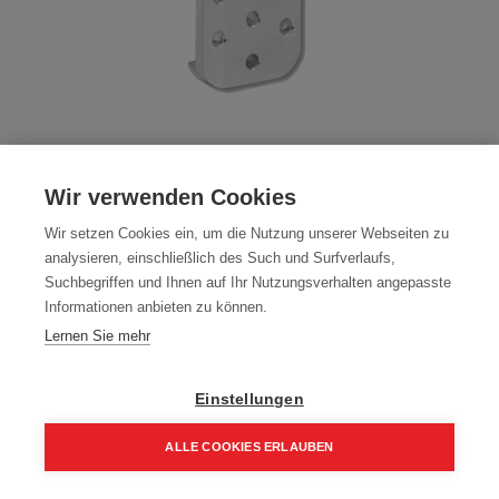
WIFIX UV 60 Verbinder 60x160x16
Wir verwenden Cookies
Artikelnummer:
60903
Wir setzen Cookies ein, um die Nutzung unserer Webseiten zu
Typ: WIFIX
analysieren, einschließlich des Such und Surfverlaufs,
Übergebinde: 10 Stück
Suchbegriffen und Ihnen auf Ihr Nutzungsverhalten angepasste
Informationen anbieten zu können.
59,50
€
70,00
€
Lernen Sie mehr
71,40 € inkl. Mwst
59,50 € / Stk.
Einstellungen
ALLE COOKIES ERLAUBEN
Home
Suchen
Kategorie
Aufträge
Account