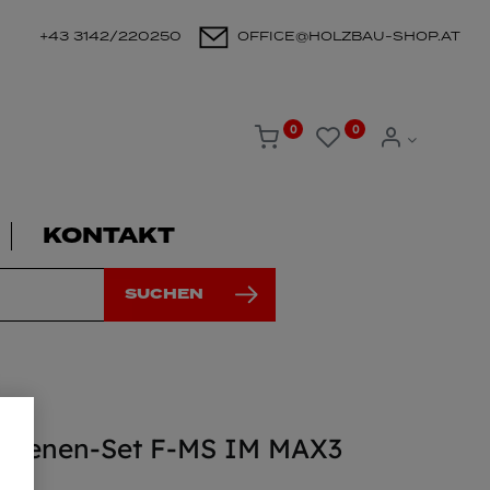
+43 3142/220250
OFFICE@HOLZBAU-SHOP.AT
0
0
KONTAKT
SUCHEN
chienen-Set F-MS IM MAX3