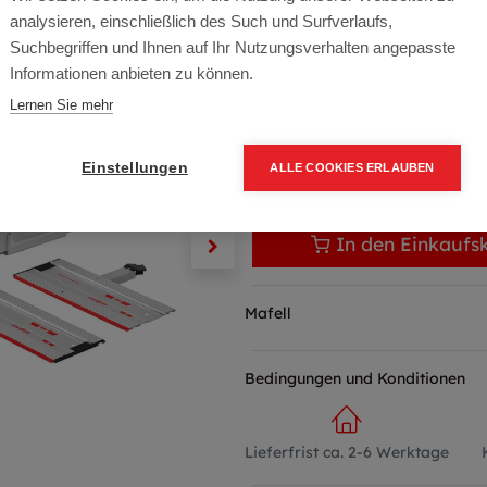
Artikelnummer:
213000
analysieren, einschließlich des Such und Surfverlaufs,
199,00
€
Suchbegriffen und Ihnen auf Ihr Nutzungsverhalten angepasste
Informationen anbieten zu können.
238,80 € inkl. Mwst
Lernen Sie mehr
199,00 € / Stk.
Einstellungen
ALLE COOKIES ERLAUBEN
In den Einkaufs
Mafell
Bedingungen und Konditionen
Lieferfrist ca. 2-6 Werktage