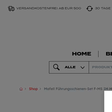
VERSANDKOSTENFREI AB EUR 500
30 TAGE
HOME
B
ALLE
Shop
Mafell Führungsschienen-Set F-MS IM 