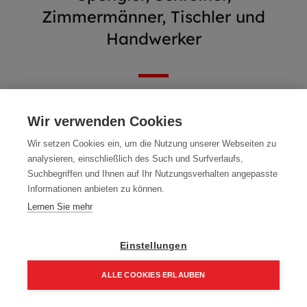
Zimmermänner, Tischler und
Handwerker
Wir verwenden Cookies
Wir setzen Cookies ein, um die Nutzung unserer Webseiten zu
analysieren, einschließlich des Such und Surfverlaufs,
Suchbegriffen und Ihnen auf Ihr Nutzungsverhalten angepasste
Informationen anbieten zu können.
Lernen Sie mehr
Einstellungen
Abverkauf - WIMASSIV
Mafell Oberfräse LO65Ec
ALLE COOKIES ERLAUBEN
300 ml Fixbeton
MidiMAX 230 V
1,00
€
1.093,00
€
Home
Suchen
Kategorie
Aufträge
Account