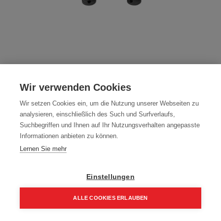
Mafell Kraft-Steckschlüssel-Set SR-ES
1/2" 9T
Wir verwenden Cookies
Artikelnummer:
095294
Wir setzen Cookies ein, um die Nutzung unserer Webseiten zu
analysieren, einschließlich des Such und Surfverlaufs,
76,00
€
Suchbegriffen und Ihnen auf Ihr Nutzungsverhalten angepasste
Informationen anbieten zu können.
91,20 € inkl. Mwst
Lernen Sie mehr
76,00 € / Stk.
Einstellungen
ALLE COOKIES ERLAUBEN
In den Einkaufskorb
Home
Suchen
Kategorie
Aufträge
Account