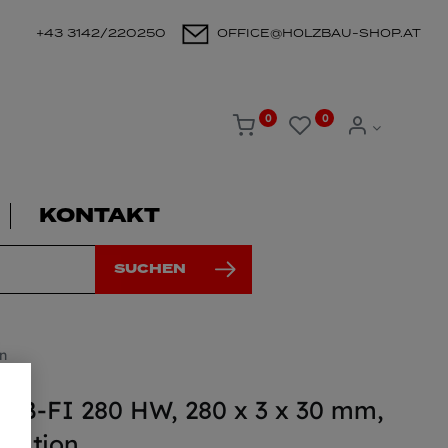
+43 3142/220250
OFFICE@HOLZBAU-SHOP.AT
0
0
KONTAKT
SUCHEN
n
KSB-FI 280 HW, 280 x 3 x 30 mm,
ulation