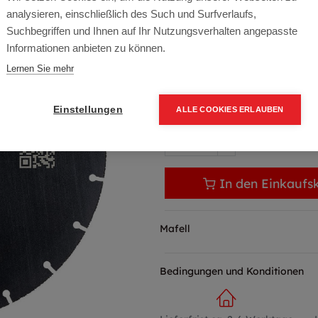
analysieren, einschließlich des Such und Surfverlaufs,
Artikelnummer:
092645
Suchbegriffen und Ihnen auf Ihr Nutzungsverhalten angepasste
Informationen anbieten zu können.
132,00
€
Lernen Sie mehr
158,40 € inkl. Mwst
132,00 € / Stk.
Einstellungen
ALLE COOKIES ERLAUBEN
In den Einkaufs
Mafell
Bedingungen und Konditionen