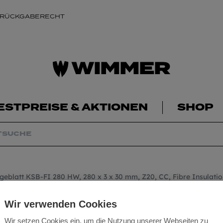
 RÜCKGABERECHT
ESTPREISE & AKTIONEN
SHOP
geblatt KSB-FI 280 HW, 280 x 3 x 30 mm, Z20, CC, Fibre Insulatio
Mafell Sägeblatt 
Wir verwenden Cookies
Z20, CC, Fibre Ins
Wir setzen Cookies ein, um die Nutzung unserer Webseiten zu